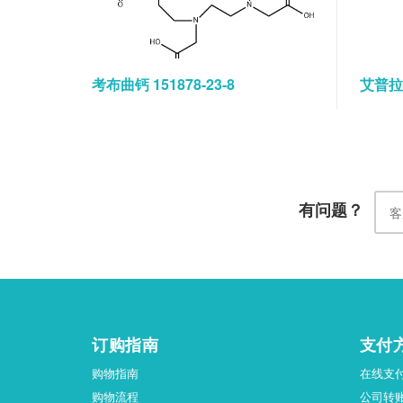
考布曲钙 151878-23-8
艾普拉唑
有问题？
订购指南
支付
购物指南
在线支
购物流程
公司转