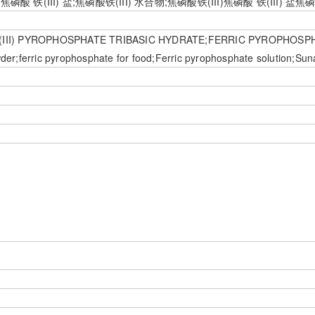
铁(III) 盐;焦磷酸铁(III) 水合物;焦磷酸铁(III)焦磷酸 铁(III) 盐
) PYROPHOSPHATE TRIBASIC HYDRATE;FERRIC PYROPHOSPHATE;Diph
er;ferric pyrophosphate for food;Ferric pyrophosphate solution;Sun