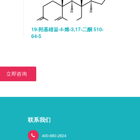
19-羟基雄甾-4-烯-3,17-二酮 510-
碘佛醇水
64-5
立即咨询
联系我们
400-880-2824