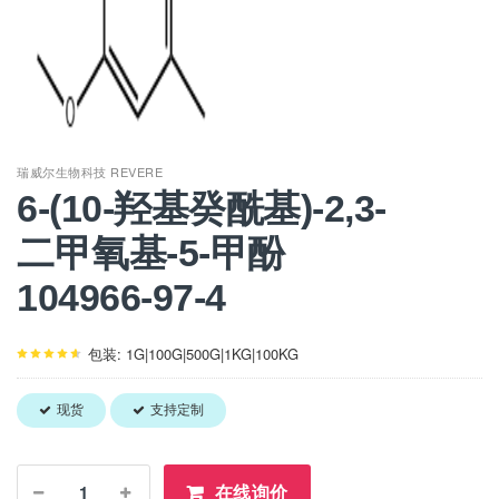
瑞威尔生物科技 REVERE
6-(10-羟基癸酰基)-2,3-
二甲氧基-5-甲酚
104966-97-4
包装: 1G|100G|500G|1KG|100KG
现货
支持定制
在线询价