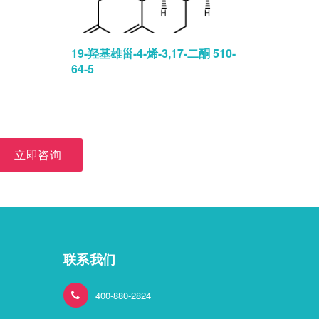
19-羟基雄甾-4-烯-3,17-二酮 510-
碘佛醇水
64-5
立即咨询
联系我们
400-880-2824