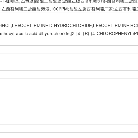
基)-1-哌嗪基)乙氧基]醋酸二盐酸盐;盐酸左旋西替利嗪;(R)-西替利嗪二
替利嗪;左西替利嗪二盐酸盐溶液,100PPM;盐酸左旋西替利嗪厂家;左西替利
IHCL;LEVOCETIRIZINE DIHYDROCHLORIDE;LEVOCETIRIZINE HCL;
nyl]ethoxy]-acetic acid dihydrochloride;[2-[4-[(R)-(4-CHLOROPH