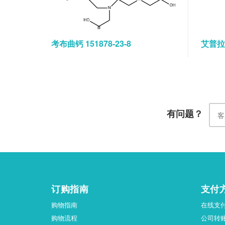
考布曲钙 151878-23-8
艾普拉唑
有问题？
订购指南
支付
购物指南
在线支
购物流程
公司转