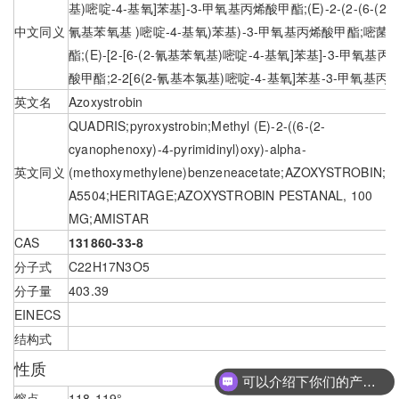
基)嘧啶-4-基氧]苯基]-3-甲氧基丙烯酸甲酯;(E)-2-(2-(6-(2-
中文同义
氰基苯氧基 )嘧啶-4-基氧)苯基)-3-甲氧基丙烯酸甲酯;嘧菌
酯;(E)-[2-[6-(2-氰基苯氧基)嘧啶-4-基氧]苯基]-3-甲氧基丙
酸甲酯;2-2[6(2-氰基本氯基)嘧啶-4-基氧]苯基-3-甲氧基丙
英文名
Azoxystrobin
QUADRIS;pyroxystrobin;Methyl (E)-2-((6-(2-
cyanophenoxy)-4-pyrimidinyl)oxy)-alpha-
英文同义
(methoxymethylene)benzeneacetate;AZOXYSTROBIN;IC
A5504;HERITAGE;AZOXYSTROBIN PESTANAL, 100
MG;AMISTAR
CAS
131860-33-8
分子式
C22H17N3O5
分子量
403.39
EINECS
结构式
性质
可以介绍下你们的产品么
熔点
118-119°