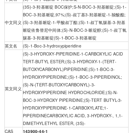
(3S)-3-羟基哌啶 BOC保护;S-N-BOC-3-羟基哌啶;(S)-1-
BOC-3-羟基哌啶,97%;(S)-叔丁基3-羟基哌啶-1-羧酸酯;
中文同义
(S)-3-羟基哌啶-1-甲酸叔丁酯;(S)-1-叔丁氧羰基-3-羟基
哌啶依鲁替尼中间体;(S)-N-BOC-3-哌啶醇;(S)-1-叔丁氧
羰基-3-羟基哌啶(S)-1-BOC-3-羟基哌啶
英文名
(S)-1-Boc-3-hydroxypiperidine
(S)-3-HYDROXY-PIPERIDINE-1-CARBOXYLIC ACID
TERT-BUTYL ESTER;(S)-3-HYDROXY-1-(TERT-
BUTOXYCARBONYL)PIPERIDINE;(S)-1-BOC-3-
HYDROXYPIPERIDINE;(S)-1-BOC-3-PIPERIDINOL;
(S)-N-(TERT-BUTOXYCARBONYL)-3-
英文同义
HYDROXYPIPERIDINE HYDROCHLORIDE;(S)-N-
BOC-3-HYDROXY PIPERIDINE;(S)-TERT BUTYL-3-
HYDROXYPIPERIDINE-1-CARBOXYLATE;1-
PIPERIDINECARBOXYLIC ACID, 3-HYDROXY-, 1,1-
DIMETHYLETHYL ESTER, (3S)-
CAS
143900-44-1