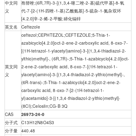
中文同
孢替唑;(6R,7R)-3-[(1,3,4-噻二唑-2-基)硫代甲基]-8-氧
义
代-7-[2-(1H-四唑-1-基)乙酰氨基]-5-硫杂-1-氮杂双环
[4.2.0]辛-2-烯-2-甲酸;碲化镉锌
英文名
Ceftezole
ceftezol;CEPHTEZOL;CEFTEZOLE;5-Thia-1-
azabicyclo[4.2.0]oct-2-ene-2-carboxylic acid, 8-oxo-7-
[(1H-tetrazol-1-ylacetyl)amino]-3-[(1,3,4-thiadiazol-2-
ylthio)methyl]-, (6R,7R)-;5-Thia-1-azabicyclo[4.2.0]oct-
英文同
2-ene-2-carboxylic acid, 8-oxo-7-[(1H-tetrazol-1-
义
ylacetyl)amino]-3-[(1,3,4-thiadiazol-2-ylthio)methyl]-,
(6R-trans)-;5-Thia-1-azabicyclo[4.2.0]oct-2-ene-2-
carboxylic acid, 8-oxo-7-[2-(1H-tetrazol-1-
yl)acetamido]-3-[(1,3,4-thiadiazol-2-ylthio)methyl]-
(8CI);Celoslin;CG-B 3Q
CAS
26973-24-0
分子式
C13H12N8O4S3
分子量
440.48