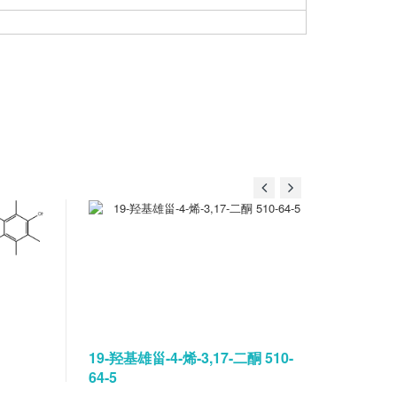
19-羟基雄甾-4-烯-3,17-二酮 510-
碘佛醇水
64-5