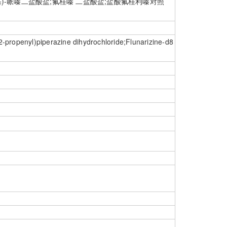
基-2-丙烯基)-哌嗪二盐酸盐;氟桂嗪 二盐酸盐;盐酸氟桂利嗪对照
-2-propenyl)piperazine dihydrochloride;Flunarizine-d8