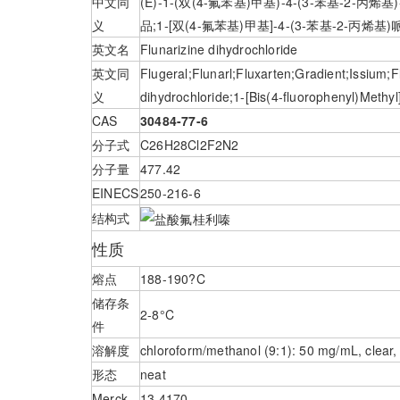
中文同
(E)-1-(双(4-氟苯基)甲基)-4-(3-苯基-2
义
品;1-[双(4-氟苯基)甲基]-4-(3-苯基-2-
英文名
Flunarizine dihydrochloride
英文同
Flugeral;Flunarl;Fluxarten;Gradient;Issium;F
义
dihydrochloride;1-[Bis(4-fluorophenyl)Methyl
CAS
30484-77-6
分子式
C26H28Cl2F2N2
分子量
477.42
EINECS
250-216-6
结构式
性质
熔点
188-190?C
储存条
2-8°C
件
溶解度
chloroform/methanol (9:1): 50 mg/mL, clear, 
形态
neat
Merck
13,4170