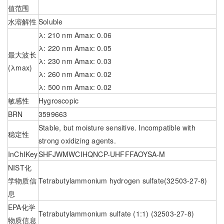
值范围
水溶解性
Soluble
λ: 210 nm Amax: 0.06
λ: 220 nm Amax: 0.05
最大波长
λ: 230 nm Amax: 0.03
(λmax)
λ: 260 nm Amax: 0.02
λ: 500 nm Amax: 0.02
敏感性
Hygroscopic
BRN
3599663
Stable, but moisture sensitive. Incompatible with
稳定性
strong oxidizing agents.
InChIKey
SHFJWMWCIHQNCP-UHFFFAOYSA-M
NIST化
学物质信
Tetrabutylammonium hydrogen sulfate(32503-27-8)
息
EPA化学
Tetrabutylammonium sulfate (1:1) (32503-27-8)
物质信息