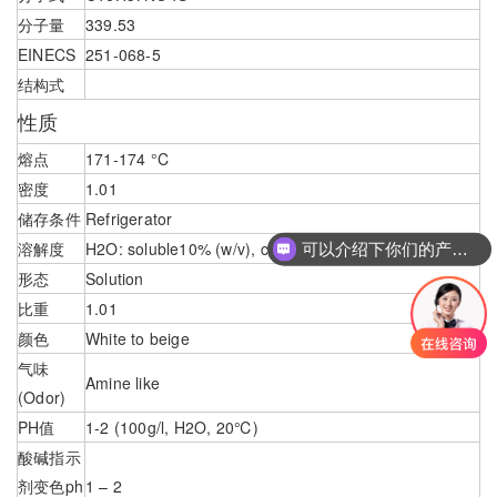
分子量
339.53
EINECS
251-068-5
结构式
性质
熔点
171-174 °C
密度
1.01
储存条件
Refrigerator
溶解度
H2O: soluble10% (w/v), clear, colorless
可以介绍下你们的产品么
形态
Solution
比重
1.01
颜色
White to beige
气味
Amine like
(Odor)
PH值
1-2 (100g/l, H2O, 20℃)
酸碱指示
剂变色ph
1 – 2