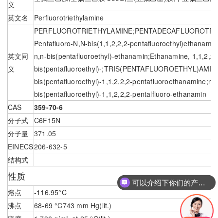
义
英文名
Perfluorotriethylamine
PERFLUOROTRIETHYLAMINE;PENTADECAFLUOROTRIETH
Pentafluoro-N,N-bis(1,1,2,2,2-pentafluoroethyl)ethanamin
英文同
n,n-bis(pentafluoroethyl)-ethanamin;Ethanamine, 1,1,2,2,
义
bis(pentafluoroethyl)-;TRIS(PENTAFLUOROETHYL)AMINE
bis(pentafluoroethyl)-1,1,2,2,2-pentafluoroethanamine;n,n
bis(pentafluoroethyl)-1,1,2,2,2-pentalfluoro-ethanamin
CAS
359-70-6
分子式
C6F15N
分子量
371.05
EINECS
206-632-5
结构式
性质
可以介绍下你们的产品么
熔点
-116.95°C
沸点
68-69 °C743 mm Hg(lit.)