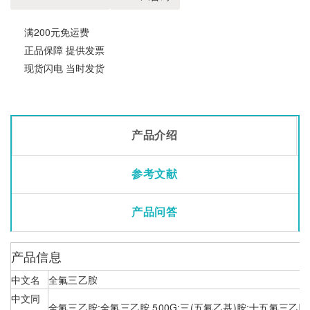
满200元免运费
正品保障 提供发票
现货闪电 当时发货
产品介绍
参考文献
产品问答
产品信息
中文名
全氟三乙胺
中文同
全氟三乙胺;全氟三乙胺 500G;三(五氟乙基)胺;十五氟三乙胺