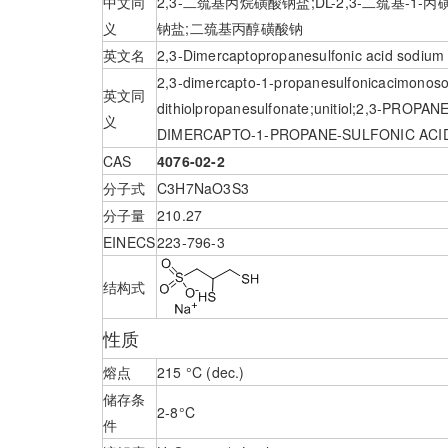
中文同
2,3-二巯基丙烷磺酸钠盐;DL-2,3-二巯基-1-
义
钠盐;二巯基丙醇磺酸钠
英文名
2,3-Dimercaptopropanesulfonic acid sodium 
2,3-dimercapto-1-propanesulfonicacimonos
英文同
dithiolpropanesulfonate;unitiol;2,3-P
义
DIMERCAPTO-1-PROPANE-SULFONIC ACI
CAS
4076-02-2
分子式
C3H7NaO3S3
分子量
210.27
EINECS
223-796-3
结构式
性质
熔点
215 °C (dec.)
储存条
2-8°C
件