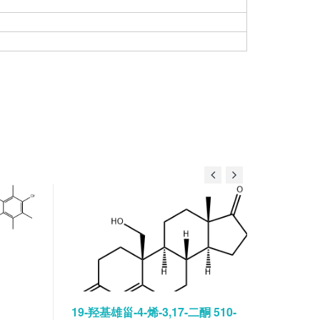
19-羟基雄甾-4-烯-3,17-二酮 510-
碘佛醇水