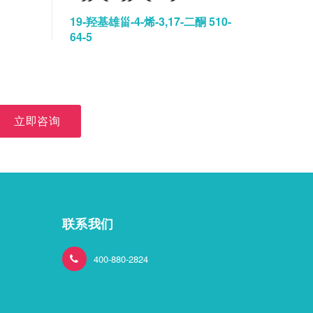
19-羟基雄甾-4-烯-3,17-二酮 510-
碘佛醇水
64-5
立即咨询
联系我们
400-880-2824