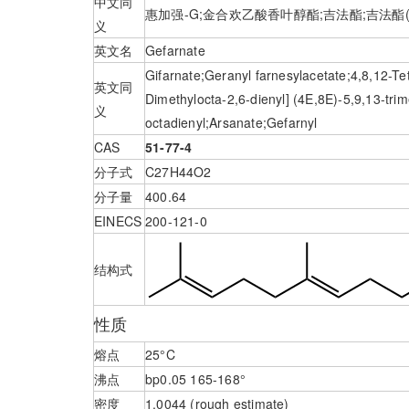
中文同
惠加强-G;金合欢乙酸香叶醇酯;吉法酯;吉法酯(胃加强-G
义
英文名
Gefarnate
Gifarnate;Geranyl farnesylacetate;4,8,12-Tet
英文同
Dimethylocta-2,6-dienyl] (4E,8E)-5,9,13-trim
义
octadienyl;Arsanate;Gefarnyl
CAS
51-77-4
分子式
C27H44O2
分子量
400.64
EINECS
200-121-0
结构式
性质
熔点
25°C
沸点
bp0.05 165-168°
密度
1.0044 (rough estimate)