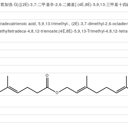
);[(2E)-3,7-二甲基辛-2,6-二烯基] (4E,8E)-5,9,13-三甲基十四
radecatrienoic acid, 5,9,13-trimethyl-, (2E)-3,7-dimethyl-2,6-octadi
ethyltetradeca-4,8,12-trienoate;(4E,8E)-5,9,13-Trimethyl-4,8,12-tetra