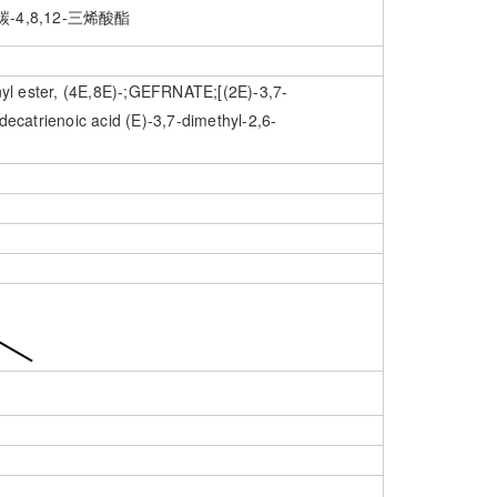
碳-4,8,12-三烯酸酯
enyl ester, (4E,8E)-;GEFRNATE;[(2E)-3,7-
decatrienoic acid (E)-3,7-dimethyl-2,6-