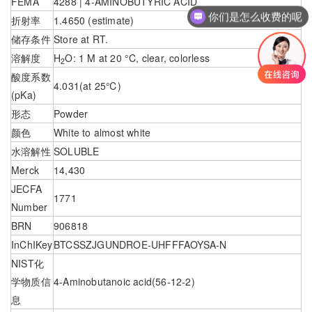
FEMA
4288 | 4-AMINOBUTYRIC ACID
你们是怎么收费的呢
折射率
1.4650 (estimate)
储存条件
Store at RT.
溶解度
H
O: 1 M at 20 °C, clear, colorless
2
酸度系数
4.031(at 25℃)
(pKa)
形态
Powder
颜色
White to almost white
水溶解性
SOLUBLE
Merck
14,430
JECFA
1771
Number
BRN
906818
InChIKey
BTCSSZJGUNDROE-UHFFFAOYSA-N
NIST化
学物质信
4-Aminobutanoic acid(56-12-2)
息