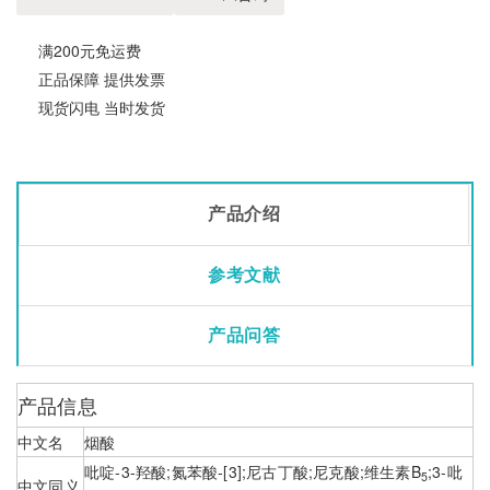
满200元免运费
正品保障 提供发票
现货闪电 当时发货
产品介绍
参考文献
产品问答
产品信息
中文名
烟酸
吡啶-3-羟酸;氮苯酸-[3];尼古丁酸;尼克酸;维生素B
;3-吡
5
中文同义