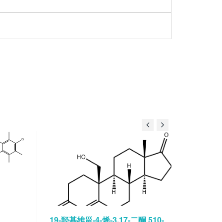
19-羟基雄甾-4-烯-3,17-二酮 510-
碘佛醇水