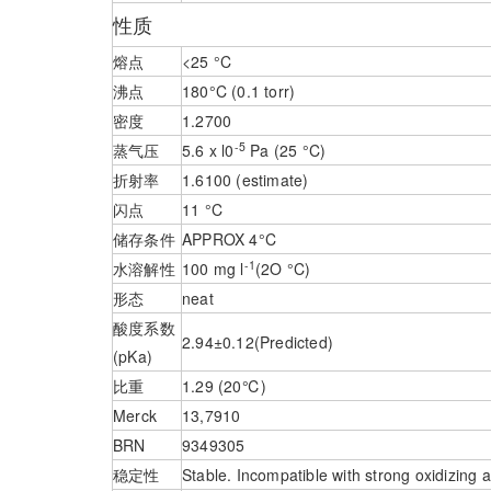
性质
熔点
<25 °C
沸点
180°C (0.1 torr)
密度
1.2700
-5
蒸气压
5.6 x l0
Pa (25 °C)
折射率
1.6100 (estimate)
闪点
11 °C
储存条件
APPROX 4°C
-1
水溶解性
100 mg l
(2O °C)
形态
neat
酸度系数
2.94±0.12(Predicted)
(pKa)
比重
1.29 (20℃)
Merck
13,7910
BRN
9349305
稳定性
Stable. Incompatible with strong oxidizing 