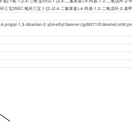
甲基]-1氢-1,2,4-三唑;必扑尔;1-[2,4-二氯苯基)-4-丙基-1,3-二氧戊环-2-甲基]
氧环三宝25EC;氧环三宝;1-[2-(2,4-二氯苯基)-4-丙基-1,3-二氧戊环-2-基甲
l)-4-propyl-1,3-dioxolan-2-yl)methyl;banner;cgd92710f;desmel;orbit;pr