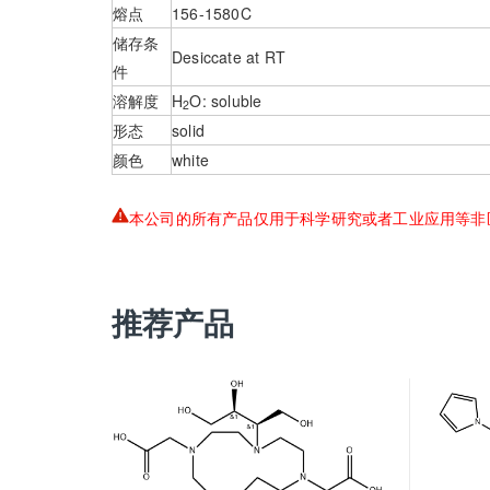
熔点
156-1580C
储存条
Desiccate at RT
件
溶解度
H
O: soluble
2
形态
solid
颜色
white
本公司的所有产品仅用于科学研究或者工业应用等非
推荐产品