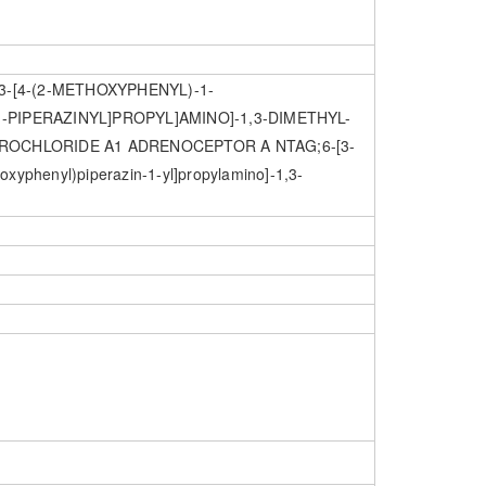
3-[4-(2-METHOXYPHENYL)-1-
1-PIPERAZINYL]PROPYL]AMINO]-1,3-DIMETHYL-
DROCHLORIDE A1 ADRENOCEPTOR A NTAG;6-[3-
oxyphenyl)piperazin-1-yl]propylamino]-1,3-