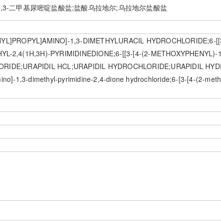
]氨基]-1,3-二甲基尿嘧啶盐酸盐;盐酸乌拉地尔;乌拉地尔盐酸盐
NYL]PROPYL]AMINO]-1,3-DIMETHYLURACIL HYDROCHLORIDE;6-[[
YL-2,4(1H,3H)-PYRIMIDINEDIONE;6-[[3-[4-(2-METHOXYPHENYL)-
LORIDE;URAPIDIL HCL;URAPIDIL HYDROCHLORIDE;URAPIDIL HY
ino]-1,3-dimethyl-pyrimidine-2,4-dione hydrochloride;6-[3-[4-(2-meth