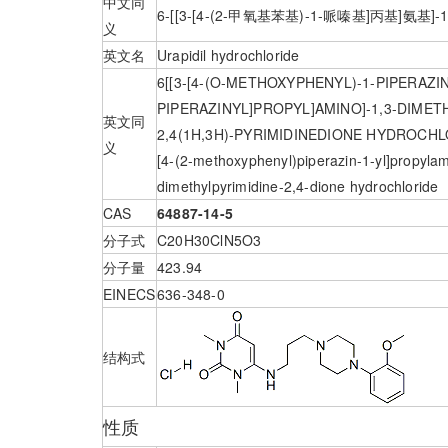
中文同
6-[[3-[4-(2-甲氧基苯基)-1-哌嗪基]丙基
义
英文名
Urapidil hydrochloride
6[[3-[4-(O-METHOXYPHENYL)-1-PIPERAZI
PIPERAZINYL]PROPYL]AMINO]-1,3-DIMETH
英文同
2,4(1H,3H)-PYRIMIDINEDIONE HYDROCH
义
[4-(2-methoxyphenyl)piperazin-1-yl]propylam
dimethylpyrimidine-2,4-dione hydrochloride
CAS
64887-14-5
分子式
C20H30ClN5O3
分子量
423.94
EINECS
636-348-0
结构式
性质