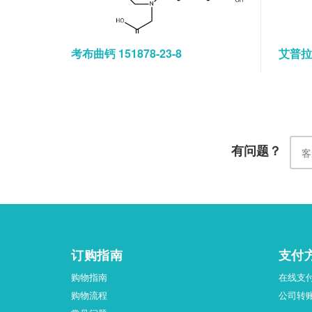
考布曲钙 151878-23-8
艾普拉唑
有问题？
订购指南
支付
购物指南
在线支
购物流程
公司转