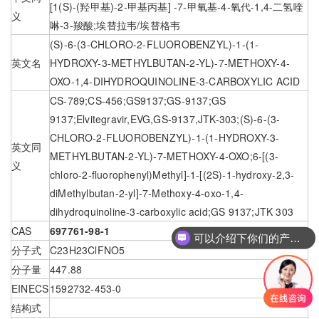
[1(S)-(羟甲基)-2-甲基丙基] -7-甲氧基-4-氧代-1,4-二氢喹
义
啉-3-羧酸;埃替拉韦/埃替格韦
(S)-6-(3-CHLORO-2-FLUOROBENZYL)-1-(1-
英文名
HYDROXY-3-METHYLBUTAN-2-YL)-7-METHOXY-4-
OXO-1,4-DIHYDROQUINOLINE-3-CARBOXYLIC ACID
CS-789;CS-456;GS9137;GS-9137;GS
9137;Elvitegravir,EVG,GS-9137,JTK-303;(S)-6-(3-
CHLORO-2-FLUOROBENZYL)-1-(1-HYDROXY-3-
英文同
METHYLBUTAN-2-YL)-7-METHOXY-4-OXO;6-[(3-
义
chloro-2-fluorophenyl)Methyl]-1-[(2S)-1-hydroxy-2,3-
diMethylbutan-2-yl]-7-Methoxy-4-oxo-1,4-
dihydroquinoline-3-carboxylic acid;GS 9137;JTK 303
CAS
697761-98-1
可以介绍下你们的产品么
分子式
C23H23ClFNO5
分子量
447.88
EINECS
1592732-453-0
结构式