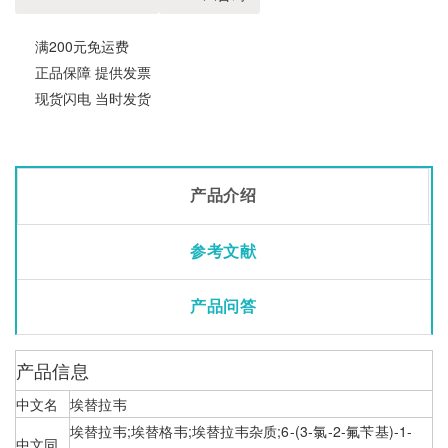
满200元免运费
正品保障 提供发票
现货闪电 当时发货
产品介绍
参考文献
产品问答
产品信息
中文名
埃替拉韦
埃替拉韦;埃替格韦;埃替拉韦杂质;6-(3-氯-2-氟苄基)-1-
中文同