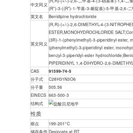
(R,R)-(+/-)-2,6-二甲基-4-(3-硝基苯)-
中文同义
(R*)-3-((R*)-1-苄基-3-哌啶基)-5-甲基-
英文名
Benidipine hydrochloride
(R,R)-(+/-)-2,6-DIMETHYL-4-(3-NITROP
ESTER,MONOHYDROCHLORIDE SALT;Coniel, Cap
(3R)-1-(phenylmethyl)-3-piperidinyl ester, m
英文同义
(phenylmethyl)-3-piperidinyl ester, monohydr
benzyl-3-piperidyl-ester hydrochloride;Ben
PIPERIDINYL 1,4-DIHYDRO-2,6-DIMETHY
CAS
91599-74-5
分子式
C28H31N3O6
分子量
505.56
EINECS
663-500-3
结构式
性质
熔点
199-201°C
储存条件
Desiccate at RT