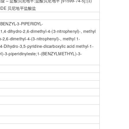
消旋 – 盐酸贝尼地平;盐酸贝尼地平 [91599-74-5];(±)
LORIDE 贝尼地平盐酸盐
-BENZYL-3-PIPERIDYL-
-dihydro-2,6-dimethyl-4-(3-nitrophenyl)-, methyl
o-2,6-dimethyl-4-(3-nitrophenyl)-, methyl 1-
,4-Dihydro-3,5-pyridine-dicarboxylic acid methyl-1-
thyl)-3-piperidinyleste;1-(BENZYLMETHYL)-3-