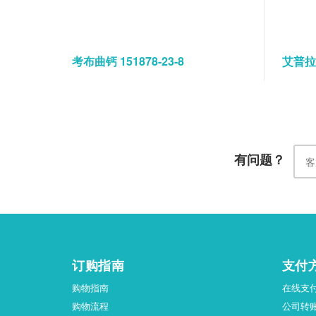
考布曲钙 151878-23-8
艾普拉唑
有问题？
订购指南
支付
购物指南
在线支
购物流程
公司转