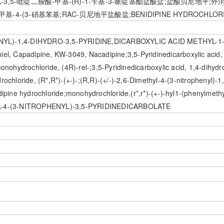
1,4-二氢-3,5-吡啶二羧酸-甲基-(R)-1-苄基-3-哌啶基酯盐酸盐;盐酸贝尼地平;外
2,6-二甲基-4-(3-硝基苯基;RAC-贝尼地平盐酸盐;BENIDIPINE HYDROCH
HENYL)-1,4-DIHYDRO-3,5-PYRIDINE,DICARBOXYLIC ACID METHYL-1
adipine, KW-3049, Nacadipine;3,5-Pyridinedicarboxylic acid, 1,4
onohydrochloride, (4R)-rel-;3,5-Pyridinedicarboxylic acid, 1,4-dihydr
ochloride, (R*,R*)-(+-)-;(R,R)-(+/-)-2,6-Dimethyl-4-(3-nitrophenyl)-1
idipine hydrochloride;monohydrochloride,(r*,r*)-(+-)-hyl1-(phenylme
L-4-(3-NITROPHENYL)-3,5-PYRIDINEDICARBOLATE