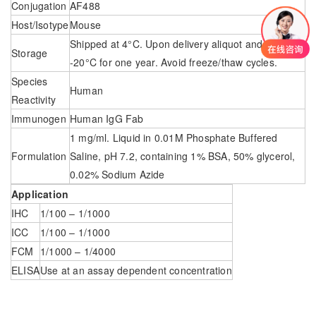
Conjugation
AF488
Host/Isotype
Mouse
Shipped at 4°C. Upon delivery aliquot and store at
Storage
-20°C for one year. Avoid freeze/thaw cycles.
Species
Human
Reactivity
Immunogen
Human IgG Fab
1 mg/ml. Liquid in 0.01M Phosphate Buffered
Formulation
Saline, pH 7.2, containing 1% BSA, 50% glycerol,
0.02% Sodium Azide
Application
IHC
1/100 – 1/1000
ICC
1/100 – 1/1000
FCM
1/1000 – 1/4000
ELISA
Use at an assay dependent concentration