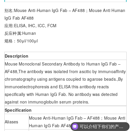
别名:Mouse Anti-Human IgG Fab – AF488；Mouse Anti Human
IgG Fab AF488
应用:ELISA, IHC, ICC, FCM
反应种属:Human
规格：50μl/100μl
Description
Mouse Monoclonal Secondary Antibody to Human IgG Fab –
AF488,The antibody was isolated from ascitic by immunoaffinity
chromatography using antigens coupled to agarose beads.,By
immunoelectrophoresis and ELISA this antibody reacts
specifically with Human IgG Fab. No antibody was detected
against non immunoglobulin serum proteins.
Specification
Mouse Anti-Human IgG Fab – AF488；Mouse Anti
Aliases
Human IgG Fab AF488
可以介绍下你们的产品么